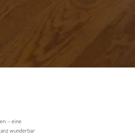
en – eine
 ganz wunderbar